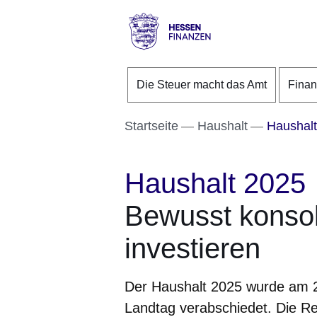
Direkt zum Kopf der S
Direkt zum Inhalt
Direkt zum Fuß der Se
Hessen
-
Die Steuer macht das Amt
Fina
Finanzen
Startseite
Haushalt
Haushalt
Haushalt 2025
Bewusst konsoli
investieren
Der Haushalt 2025 wurde am 
Landtag verabschiedet. Die Reg