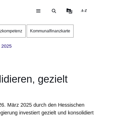
A-Z
eite
ite
nzkompetenz
Kommunalfinanzkarte
 2025
dieren, gezielt
26. März 2025 durch den Hessischen
ierung investiert gezielt und konsolidiert