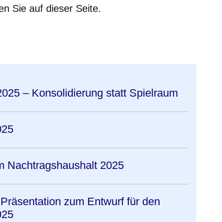
en Sie auf dieser Seite.
er
Fenster
euen Fenster
em neuen Fenster
025 – Konsolidierung statt Spielraum
025
m Nachtragshaushalt 2025
 Präsentation zum Entwurf für den
025