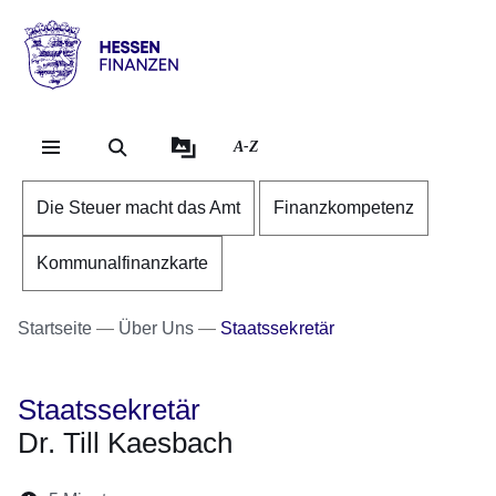
Direkt zum Kopf der Se
Direkt zum Inhalt
Direkt zum Fuß der Sei
Hessen
-
Finanzen
A-Z
Die Steuer macht das Amt
Finanzkompetenz
Kommunalfinanzkarte
Startseite
Über Uns
Staatssekretär
Staatssekretär
Dr. Till Kaesbach