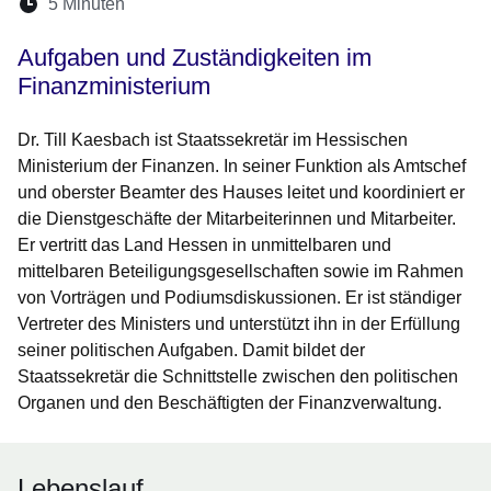
Lesedauer:
5 Minuten
Öffnet sich in einem neuen Fenster
Öffnet sich in einem neuen Fenster
Öffnet sich in einem neuen Fenste
Öffnet sich in einem neuen Fe
Öffnet sich in einem neu
Aufgaben und Zuständigkeiten im
Finanzministerium
Dr. Till Kaesbach ist Staatssekretär im Hessischen
Ministerium der Finanzen. In seiner Funktion als Amtschef
und oberster Beamter des Hauses leitet und koordiniert er
die Dienstgeschäfte der Mitarbeiterinnen und Mitarbeiter.
Er vertritt das Land Hessen in unmittelbaren und
mittelbaren Beteiligungsgesellschaften sowie im Rahmen
von Vorträgen und Podiumsdiskussionen. Er ist ständiger
Vertreter des Ministers und unterstützt ihn in der Erfüllung
seiner politischen Aufgaben. Damit bildet der
Staatssekretär die Schnittstelle zwischen den politischen
Organen und den Beschäftigten der Finanzverwaltung.
Lebenslauf