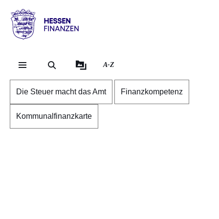
Direkt zum Kopf der Se
Direkt zum Inhalt
Direkt zum Fuß der Sei
Hessen
-
Finanzen
A-Z
Die Steuer macht das Amt
Finanzkompetenz
Kommunalfinanzkarte