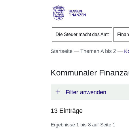
Direkt zum Kopf der S
Direkt zum Inhalt
Direkt zum Fuß der Se
Hessen
-
Die Steuer macht das Amt
Fina
Finanzen
Startseite
Themen A bis Z
Ko
Kommunaler Finanzau
Filter anwenden
13 Einträge
Ergebnisse 1 bis 8 auf Seite 1