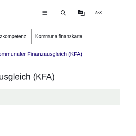
A-Z
eite
ite
nzkompetenz
Kommunalfinanzkarte
mmunaler Finanzausgleich (KFA)
sgleich (KFA)