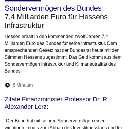
Sondervermögen des Bundes
7,4 Milliarden Euro für Hessens
Infrastruktur
Hessen erhält in den kommenden zwölf Jahren 7,4
Milliarden Euro des Bundes für seine Infrastruktur. Dem
entsprechenden Gesetz hat der Bundesrat heute mit den
Stimmen Hessens zugestimmt. Das Geld kommt aus dem
Sondervermögen Infrastruktur und Klimaneutralität des
Bundes.
Lesedauer:
6 Minuten
Öffnet sich in einem neuen Fenster
Öffnet sich in einem neuen Fenster
Öffnet sich in einem neuen Fenste
Öffnet sich in einem neuen Fe
Öffnet sich in einem neu
Zitate Finanzminister Professor Dr. R.
Alexander Lorz:
„Der Bund hat mit seinem Sondervermögen einen
wichtigen Impuls zum Abbau des Investitionsstaus und für