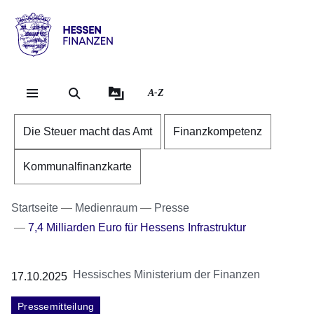
Direkt zum Kopf der Se
Direkt zum Inhalt
Direkt zum Fuß der Sei
Hessen
-
Finanzen
A-Z
Die Steuer macht das Amt
Finanzkompetenz
Kommunalfinanzkarte
Startseite
Medienraum
Presse
7,4 Milliarden Euro für Hessens Infrastruktur
Hessisches Ministerium der Finanzen
17.10.2025
Pressemitteilung