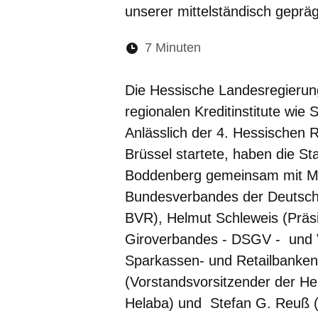
unserer mittelständisch gepräg
Lesedauer:
7 Minuten
Öffnet sich in eine
Öffnet sich in 
Öffnet sic
Öffnet
Ö
Die Hessische Landesregierung
regionalen Kreditinstitute wie
Anlässlich der 4. Hessischen 
Brüssel startete, haben die St
Boddenberg gemeinsam mit Mar
Bundesverbandes der Deutsch
BVR), Helmut Schleweis (Präs
Giroverbandes - DSGV - und V
Sparkassen- und Retailbanke
(Vorstandsvorsitzender der H
Helaba) und Stefan G. Reuß (