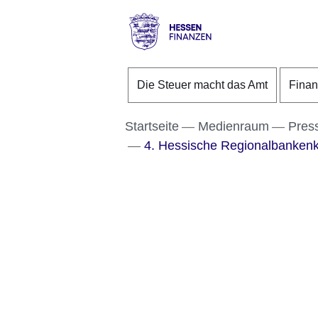
Direkt zum Kopf der S
Direkt zum Inhalt
Direkt zum Fuß der Se
Hessen
-
Die Steuer macht das Amt
Fina
Finanzen
Startseite
Medienraum
Pres
4. Hessische Regionalbanken