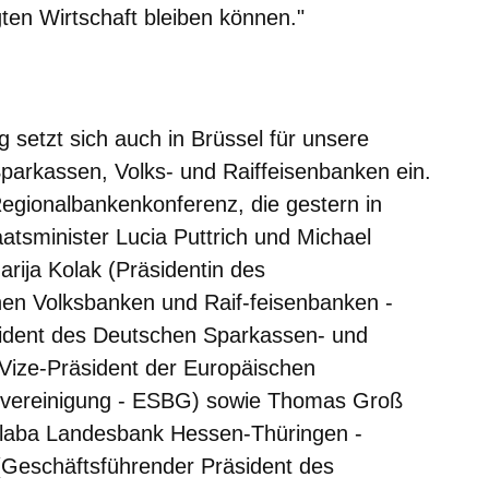
ten Wirtschaft bleiben können."
m neuen Fenster
einem neuen Fenster
h in einem neuen Fenster
 sich in einem neuen Fenster
ffnet sich in einem neuen Fenster
 setzt sich auch in Brüssel für unsere
 Sparkassen, Volks- und Raiffeisenbanken ein.
Regionalbankenkonferenz, die gestern in
aatsminister Lucia Puttrich und Michael
ija Kolak (Präsidentin des
en Volksbanken und Raif-feisenbanken -
ident des Deutschen Sparkassen- und
ize-Präsident der Europäischen
nvereinigung - ESBG) sowie Thomas Groß
elaba Landesbank Hessen-Thüringen -
Geschäftsführender Präsident des