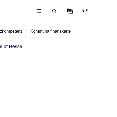
A-Z
eite
ite
nzkompetenz
Kommunalfinanzkarte
te of Hesse