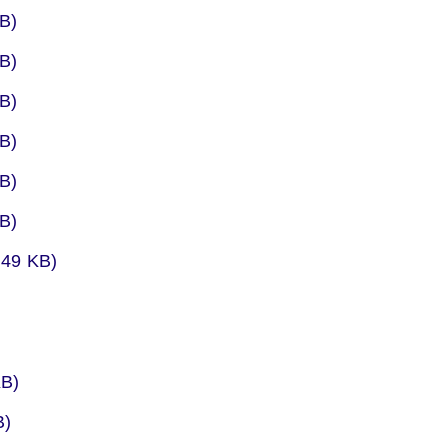
er
B)
er
B)
er
B)
er
B)
er
B)
er
B)
er
49 KB)
4
er
B)
er
B)