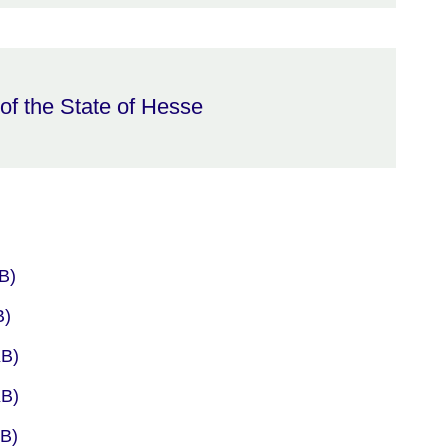
of the State of Hesse
6
er
B)
er
B)
er
B)
er
B)
er
B)