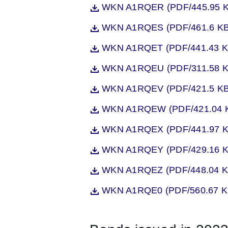
Öffnet sich in einem neuen Fenst
WKN A1RQER (PDF/445.95 K
Datei
Öffnet sich in einem neuen Fenst
WKN A1RQES (PDF/461.6 KB
Datei
Öffnet sich in einem neuen Fenst
WKN A1RQET (PDF/441.43 K
Datei
Öffnet sich in einem neuen Fenst
WKN A1RQEU (PDF/311.58 K
Datei
Öffnet sich in einem neuen Fenst
WKN A1RQEV (PDF/421.5 KB
Datei
Öffnet sich in einem neuen Fenst
WKN A1RQEW (PDF/421.04 
Datei
Öffnet sich in einem neuen Fenst
WKN A1RQEX (PDF/441.97 K
Datei
Öffnet sich in einem neuen Fenst
WKN A1RQEY (PDF/429.16 K
Datei
Öffnet sich in einem neuen Fenst
WKN A1RQEZ (PDF/448.04 K
Datei
Öffnet sich in einem neuen Fenst
WKN A1RQE0 (PDF/560.67 K
Datei