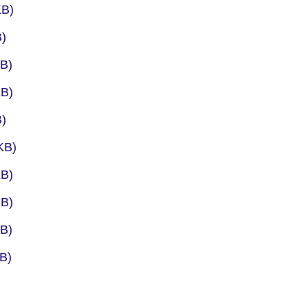
er
B)
er
)
er
B)
er
B)
er
)
er
KB)
er
B)
er
B)
er
B)
er
B)