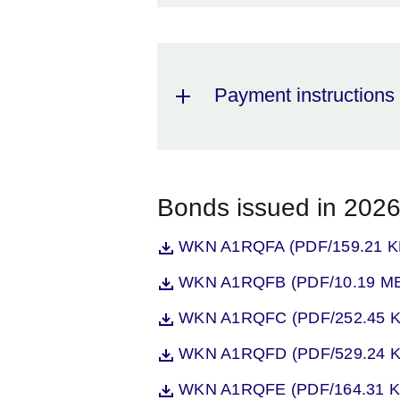
Payment instructions 
Bonds issued in 202
Öffnet sich in einem neuen Fenst
WKN A1RQFA (PDF/159.21 K
Datei
Öffnet sich in einem neuen Fenst
WKN A1RQFB (PDF/10.19 M
Datei
Öffnet sich in einem neuen Fenst
WKN A1RQFC (PDF/252.45 K
Datei
Öffnet sich in einem neuen Fenst
WKN A1RQFD (PDF/529.24 K
Datei
Öffnet sich in einem neuen Fenst
WKN A1RQFE (PDF/164.31 K
Datei