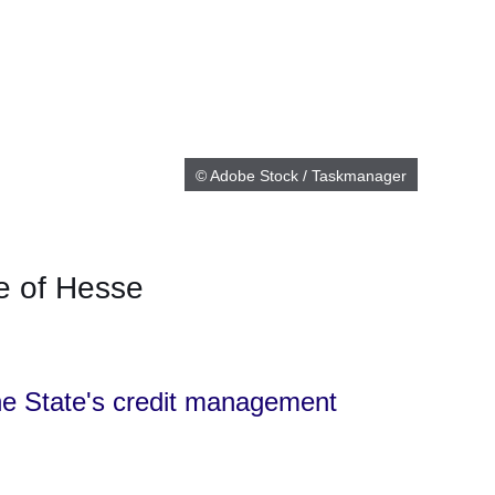
© Adobe Stock / Taskmanager
te of Hesse
er
Fenster
euen Fenster
em neuen Fenster
the State's credit management