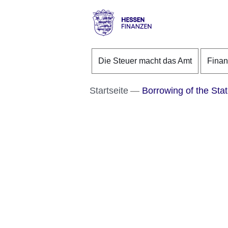
Direkt zum Kopf der S
Direkt zum Inhalt
Direkt zum Fuß der Se
Hessen
-
Die Steuer macht das Amt
Fina
Finanzen
Startseite
Borrowing of the Sta