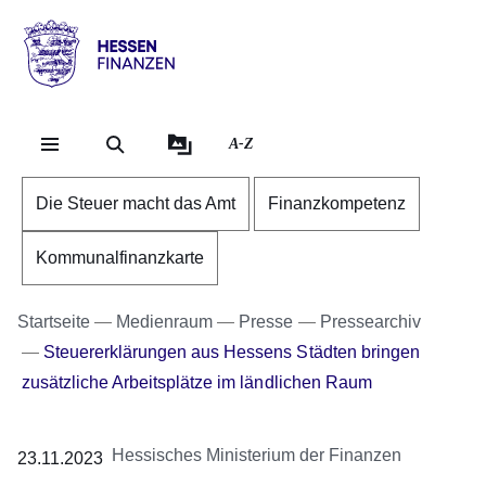
Direkt zum Kopf der Se
Direkt zum Inhalt
Direkt zum Fuß der Sei
Hessen
-
Finanzen
A-Z
Die Steuer macht das Amt
Finanzkompetenz
Kommunalfinanzkarte
Startseite
Medienraum
Presse
Pressearchiv
Steuererklärungen aus Hessens Städten bringen
zusätzliche Arbeitsplätze im ländlichen Raum
Hessisches Ministerium der Finanzen
23.11.2023