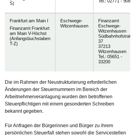
Tel.: 02771 - 9080
S
)
Frankfurt am Main I
Eschwege-
Finanzamt
Witzenhausen
Eschwege-
Finanzamt Frankfurt
Witzenhausen
am Main V-Höchst
Südbahnhofstraße
(Anfangsbuchstaben
37
T-Z
)
37213
Witzenhausen
Tel.: 05651 -
33200
Die im Rahmen der Neustrukturierung erforderlichen
Änderungen der Steuernummern im Bereich der
Arbeitnehmerveranlagung wurden den betroffenen
Steuerpflichtigen mit einem gesonderten Schreiben
bekannt gegeben.
Für Anfragen der Bürgerinnen und Bürger zu ihrem
persönlichen Steuerfall stehen sowohl die Servicestellen