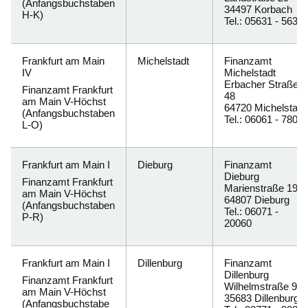
(Anfangsbuchstaben
34497 Korbach
H-K
)
Tel.: 05631 - 5630
Frankfurt am Main
Michelstadt
Finanzamt
IV
Michelstadt
Erbacher Straße
Finanzamt Frankfurt
48
am Main V-Höchst
64720 Michelstadt
(Anfangsbuchstaben
Tel.: 06061 - 780
L-O
)
Frankfurt am Main I
Dieburg
Finanzamt
Dieburg
Finanzamt Frankfurt
Marienstraße 19
am Main V-Höchst
64807 Dieburg
(Anfangsbuchstaben
Tel.: 06071 -
P-R
)
20060
Frankfurt am Main I
Dillenburg
Finanzamt
Dillenburg
Finanzamt Frankfurt
Wilhelmstraße 9
am Main V-Höchst
35683 Dillenburg
(Anfangsbuchstabe