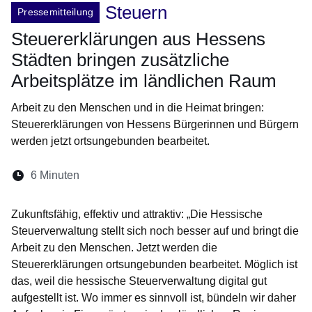
Steuern
Pressemitteilung
Steuererklärungen aus Hessens
Städten bringen zusätzliche
Arbeitsplätze im ländlichen Raum
Arbeit zu den Menschen und in die Heimat bringen:
Steuererklärungen von Hessens Bürgerinnen und Bürgern
werden jetzt ortsungebunden bearbeitet.
Lesedauer:
6 Minuten
Öffnet sich in einem neuen Fenster
Öffnet sich in einem neuen Fenster
Öffnet sich in einem neuen Fenste
Öffnet sich in einem neuen Fe
Öffnet sich in einem neu
Zukunftsfähig, effektiv und attraktiv: „Die Hessische
Steuerverwaltung stellt sich noch besser auf und bringt die
Arbeit zu den Menschen. Jetzt werden die
Steuererklärungen ortsungebunden bearbeitet. Möglich ist
das, weil die hessische Steuerverwaltung digital gut
aufgestellt ist. Wo immer es sinnvoll ist, bündeln wir daher