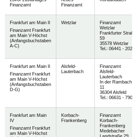
Finanzamt
Finanzamt
Frankfurt am Main II
Wetzlar
Finanzamt
Wetzlar
Finanzamt Frankfurt
Frankfurter Straße
am Main V-Höchst
59
(Anfangsbuchstaben
35578 Wetzlar
A-C
)
Tel.: 06441 - 2020
Frankfurt am Main II
Alsfeld-
Finanzamt
Lauterbach
Alsfeld-
Finanzamt Frankfurt
Lauterbach
am Main V-Höchst
In der Rambach
(Anfangsbuchstaben
11
D-G
)
36304 Alsfeld
Tel.: 06631 - 7900
Frankfurt am Main
Korbach-
Finanzamt
IV
Frankenberg
Korbach-
Frankenberg
Finanzamt Frankfurt
Medebacher
am Main V-Höchst
Landstraße 29