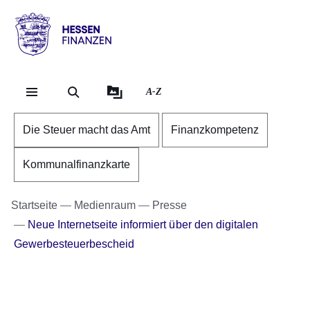
Direkt zum Kopf der Se
Direkt zum Inhalt
Direkt zum Fuß der Sei
Hessen
-
Finanzen
A-Z
Die Steuer macht das Amt
Finanzkompetenz
Kommunalfinanzkarte
Startseite
Medienraum
Presse
Neue Internetseite informiert über den digitalen
Gewerbesteuerbescheid