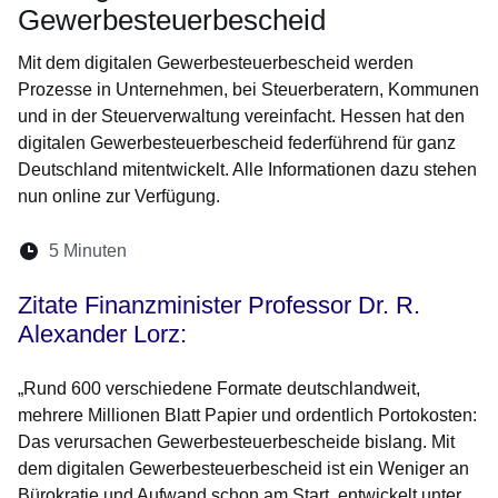
Gewerbesteuerbescheid
Mit dem digitalen Gewerbesteuerbescheid werden
Prozesse in Unternehmen, bei Steuerberatern, Kommunen
und in der Steuerverwaltung vereinfacht. Hessen hat den
digitalen Gewerbesteuerbescheid federführend für ganz
Deutschland mitentwickelt. Alle Informationen dazu stehen
nun online zur Verfügung.
Lesedauer:
5 Minuten
Öffnet sich in einem neuen Fenster
Öffnet sich in einem neuen Fenster
Öffnet sich in einem neuen Fenste
Öffnet sich in einem neuen Fe
Öffnet sich in einem neu
Zitate Finanzminister Professor Dr. R.
Alexander Lorz:
„Rund 600 verschiedene Formate deutschlandweit,
mehrere Millionen Blatt Papier und ordentlich Portokosten:
Das verursachen Gewerbesteuerbescheide bislang. Mit
dem digitalen Gewerbesteuerbescheid ist ein Weniger an
Bürokratie und Aufwand schon am Start, entwickelt unter