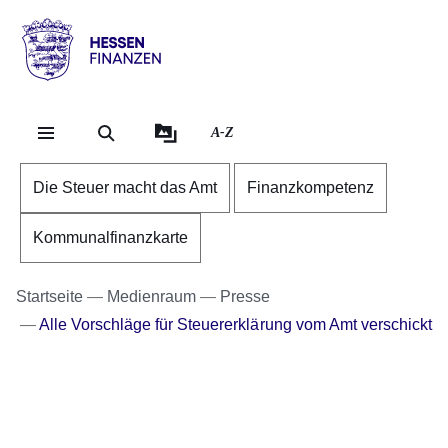
Direkt zum Kopf der Se
Direkt zum Inhalt
Direkt zum Fuß der Sei
Hessen
-
Finanzen
A-Z
Die Steuer macht das Amt
Finanzkompetenz
Kommunalfinanzkarte
Startseite
Medienraum
Presse
Alle Vorschläge für Steuererklärung vom Amt verschickt