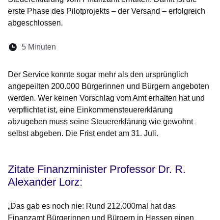
erste Phase des Pilotprojekts – der Versand – erfolgreich
abgeschlossen.
Lesedauer:
5 Minuten
Öffnet sich in einem neuen Fenster
Öffnet sich in einem neuen Fenster
Öffnet sich in einem neuen Fenste
Öffnet sich in einem neuen Fe
Öffnet sich in einem neu
Der Service konnte sogar mehr als den ursprünglich
angepeilten 200.000 Bürgerinnen und Bürgern angeboten
werden. Wer keinen Vorschlag vom Amt erhalten hat und
verpflichtet ist, eine Einkommensteuererklärung
abzugeben muss seine Steuererklärung wie gewohnt
selbst abgeben. Die Frist endet am 31. Juli.
Zitate Finanzminister Professor Dr. R.
Alexander Lorz:
„Das gab es noch nie: Rund 212.000mal hat das
Finanzamt Bürgerinnen und Bürgern in Hessen einen