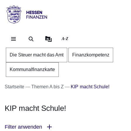
Direkt zum Kopf der Se
Direkt zum Inhalt
Direkt zum Fuß der Sei
Hessen
-
Finanzen
A-Z
Die Steuer macht das Amt
Finanzkompetenz
Kommunalfinanzkarte
Startseite
Themen A bis Z
KIP macht Schule!
KIP macht Schule!
Filter anwenden