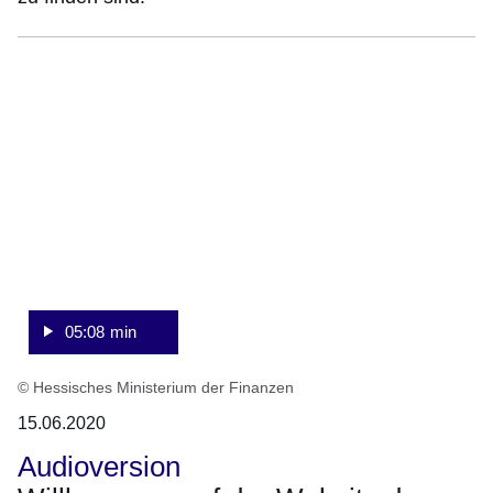
:Video:Dauer:
5
Minuten,
8
Sekunden
05:08 min
© Hessisches Ministerium der Finanzen
15.06.2020
Audioversion