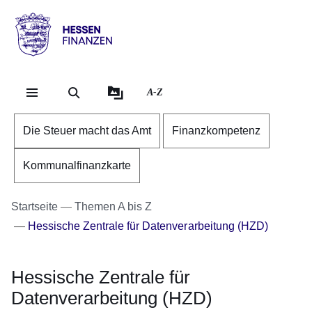
Direkt zum Kopf der Se
Direkt zum Inhalt
Direkt zum Fuß der Sei
Hessen
-
Finanzen
A-Z
Die Steuer macht das Amt
Finanzkompetenz
Kommunalfinanzkarte
Startseite
Themen A bis Z
Hessische Zentrale für Datenverarbeitung (HZD)
Hessische Zentrale für
Datenverarbeitung (HZD)