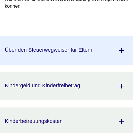
können.
Öffnet sich in einem neuen Fenster
Öffnet sich in einem neuen Fenster
Öffnet sich in einem neuen Fenster
Öffnet sich in einem neuen Fenster
Öffnet sich in einem neuen Fenster
Über den Steuerwegweiser für Eltern
Kindergeld und Kinderfreibetrag
Kinderbetreuungskosten