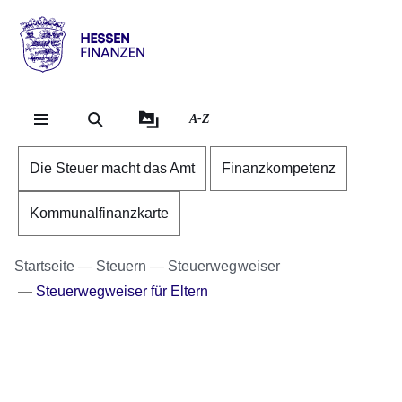
Direkt zum Kopf der Se
Direkt zum Inhalt
Direkt zum Fuß der Sei
Hessen
-
Finanzen
A-Z
Die Steuer macht das Amt
Finanzkompetenz
Kommunalfinanzkarte
Startseite
Steuern
Steuerwegweiser
Steuerwegweiser für Eltern