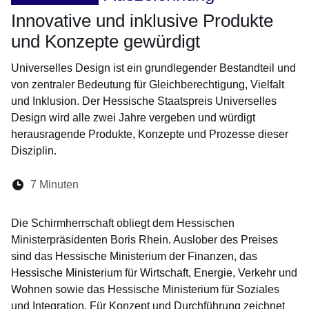
Innovative und inklusive Produkte
und Konzepte gewürdigt
Universelles Design ist ein grundlegender Bestandteil und
von zentraler Bedeutung für Gleichberechtigung, Vielfalt
und Inklusion. Der Hessische Staatspreis Universelles
Design wird alle zwei Jahre vergeben und würdigt
herausragende Produkte, Konzepte und Prozesse dieser
Disziplin.
Lesedauer:
7 Minuten
Öffnet sich in einem neuen Fenster
Öffnet sich in einem neuen Fenster
Öffnet sich in einem neuen Fenste
Öffnet sich in einem neuen Fe
Öffnet sich in einem neu
Die Schirmherrschaft obliegt dem Hessischen
Ministerpräsidenten Boris Rhein. Auslober des Preises
sind das Hessische Ministerium der Finanzen, das
Hessische Ministerium für Wirtschaft, Energie, Verkehr und
Wohnen sowie das Hessische Ministerium für Soziales
und Integration. Für Konzept und Durchführung zeichnet