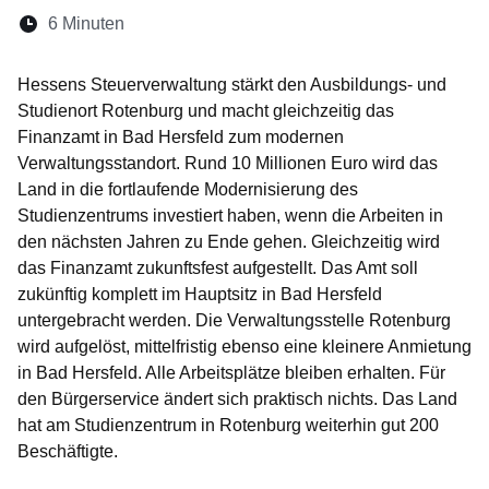
Lesedauer:
6 Minuten
Öffnet sich in einem neuen Fenster
Öffnet sich in einem neuen Fenster
Öffnet sich in einem neuen Fenste
Öffnet sich in einem neuen Fe
Öffnet sich in einem neu
Hessens Steuerverwaltung stärkt den Ausbildungs- und
Studienort Rotenburg und macht gleichzeitig das
Finanzamt in Bad Hersfeld zum modernen
Verwaltungsstandort. Rund 10 Millionen Euro wird das
Land in die fortlaufende Modernisierung des
Studienzentrums investiert haben, wenn die Arbeiten in
den nächsten Jahren zu Ende gehen. Gleichzeitig wird
das Finanzamt zukunftsfest aufgestellt. Das Amt soll
zukünftig komplett im Hauptsitz in Bad Hersfeld
untergebracht werden. Die Verwaltungsstelle Rotenburg
wird aufgelöst, mittelfristig ebenso eine kleinere Anmietung
in Bad Hersfeld. Alle Arbeitsplätze bleiben erhalten. Für
den Bürgerservice ändert sich praktisch nichts. Das Land
hat am Studienzentrum in Rotenburg weiterhin gut 200
Beschäftigte.