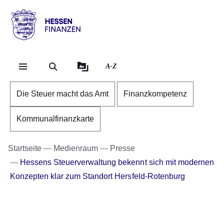
Direkt zum Kopf der Se
Direkt zum Inhalt
Direkt zum Fuß der Sei
Hessen
-
Finanzen
A-Z
Die Steuer macht das Amt
Finanzkompetenz
Kommunalfinanzkarte
Startseite
Medienraum
Presse
Hessens Steuerverwaltung bekennt sich mit modernen
Konzepten klar zum Standort Hersfeld-Rotenburg