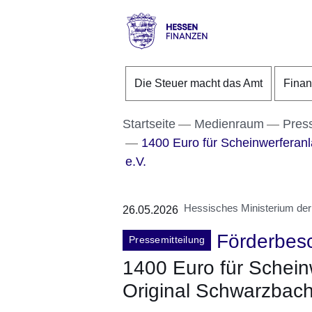
Direkt zum Kopf der S
Direkt zum Inhalt
Direkt zum Fuß der Se
Hessen
-
Die Steuer macht das Amt
Fina
Finanzen
Startseite
Medienraum
Pres
1400 Euro für Scheinwerferanl
e.V.
Hessisches Ministerium der
26.05.2026
Förderbes
Pressemitteilung
1400 Euro für Schein
Original Schwarzbacht