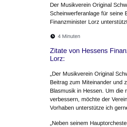
Der Musikverein Original Schw
Scheinwerferanlage für seine 
Finanzminister Lorz unterstütz
Lesedauer:
4 Minuten
Öffnet sich in eine
Öffnet sich in 
Öffnet sic
Öffnet
Ö
Zitate von Hessens Finan
Lorz:
„Der Musikverein Original Schw
Beitrag zum Miteinander und z
Blasmusik in Hessen. Um die r
verbessern, möchte der Verein
Vorhaben unterstütze ich gern
„Neben seinem Hauptorchester 