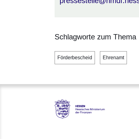
pressestelle@hmdf.hes
Schlagworte zum Thema
Förderbescheid
Ehrenamt
Hessen - Hessisches Minister