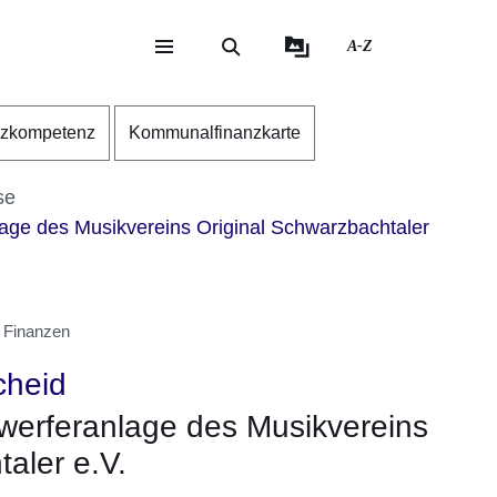
A-Z
eite
ite
nzkompetenz
Kommunalfinanzkarte
se
age des Musikvereins Original Schwarzbachtaler
 Finanzen
cheid
werferanlage des Musikvereins
aler e.V.