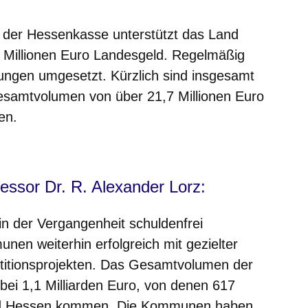
 der Hessenkasse unterstützt das Land
Millionen Euro Landesgeld. Regelmäßig
ungen umgesetzt. Kürzlich sind insgesamt
esamtvolumen von über 21,7 Millionen Euro
en.
m neuen Fenster
einem neuen Fenster
h in einem neuen Fenster
 sich in einem neuen Fenster
ffnet sich in einem neuen Fenster
fessor Dr. R. Alexander Lorz:
in der Vergangenheit schuldenfrei
en weiterhin erfolgreich mit gezielter
stitionsprojekten. Das Gesamtvolumen der
 bei 1,1 Milliarden Euro, von denen 617
and Hessen kommen. Die Kommunen haben