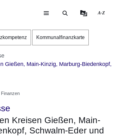
A-Z
eite
ite
nzkompetenz
Kommunalfinanzkarte
se
en Gießen, Main-Kinzig, Marburg-Biedenkopf,
 Finanzen
sse
den Kreisen Gießen, Main-
denkopf, Schwalm-Eder und