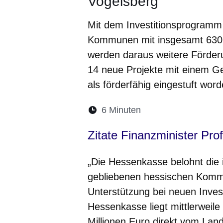
Vogelsberg
Mit dem Investitionsprogramm
Kommunen mit insgesamt 630 
werden daraus weitere Förder
14 neue Projekte mit einem G
als förderfähig eingestuft word
Lesedauer:
6 Minuten
Öffnet sich in eine
Öffnet sich in 
Öffnet sic
Öffnet
Ö
Zitate Finanzminister Pro
„Die Hessenkasse belohnt die 
gebliebenen hessischen Kommun
Unterstützung bei neuen Inve
Hessenkasse liegt mittlerweile
Millionen Euro direkt vom L