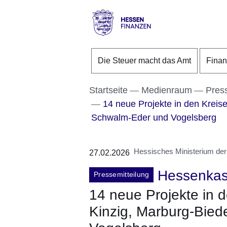
Direkt zum Kopf der S
Direkt zum Inhalt
Direkt zum Fuß der Se
Hessen
-
Die Steuer macht das Amt
Fina
Finanzen
Startseite
Medienraum
Pres
14 neue Projekte in den Kreis
Schwalm-Eder und Vogelsberg
Hessisches Ministerium der
27.02.2026
Hessenka
Pressemitteilung
14 neue Projekte in 
Kinzig, Marburg-Bie