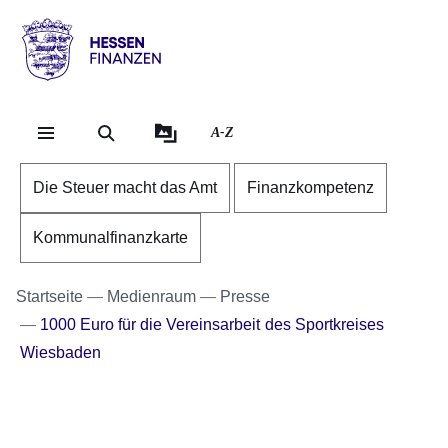
Direkt zum Kopf der Se
Direkt zum Inhalt
Direkt zum Fuß der Sei
Hessen
-
Finanzen
A-Z
Die Steuer macht das Amt
Finanzkompetenz
Kommunalfinanzkarte
Startseite
Medienraum
Presse
1000 Euro für die Vereinsarbeit des Sportkreises
Wiesbaden