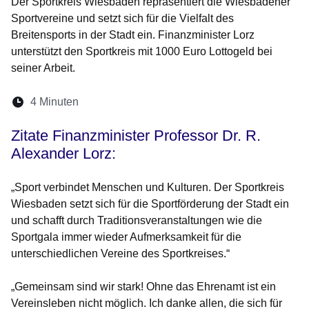
Der Sportkreis Wiesbaden repräsentiert die Wiesbadener
Sportvereine und setzt sich für die Vielfalt des
Breitensports in der Stadt ein. Finanzminister Lorz
unterstützt den Sportkreis mit 1000 Euro Lottogeld bei
seiner Arbeit.
Lesedauer:
4 Minuten
Öffnet sich in einem neuen Fenster
Öffnet sich in einem neuen Fenster
Öffnet sich in einem neuen Fenste
Öffnet sich in einem neuen Fe
Öffnet sich in einem neu
Zitate Finanzminister Professor Dr. R.
Alexander Lorz:
„Sport verbindet Menschen und Kulturen. Der Sportkreis
Wiesbaden setzt sich für die Sportförderung der Stadt ein
und schafft durch Traditionsveranstaltungen wie die
Sportgala immer wieder Aufmerksamkeit für die
unterschiedlichen Vereine des Sportkreises.“
„Gemeinsam sind wir stark! Ohne das Ehrenamt ist ein
Vereinsleben nicht möglich. Ich danke allen, die sich für