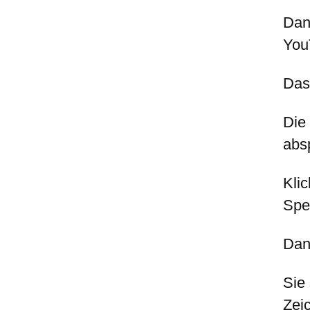
Dan
You
Das
Die
abs
Kli
Spe
Dan
Sie
Zei