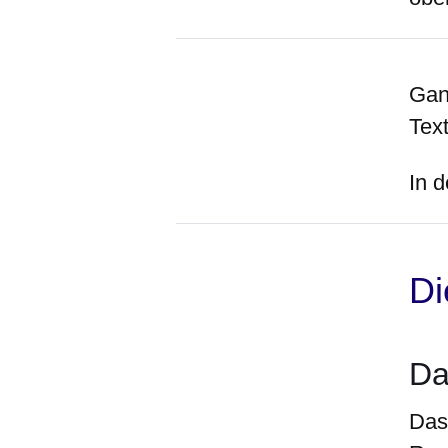
Ga
Text
In 
Di
Da
Das 