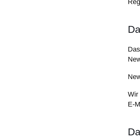
Reg
Da
Das
New
New
Wir
E-M
Da