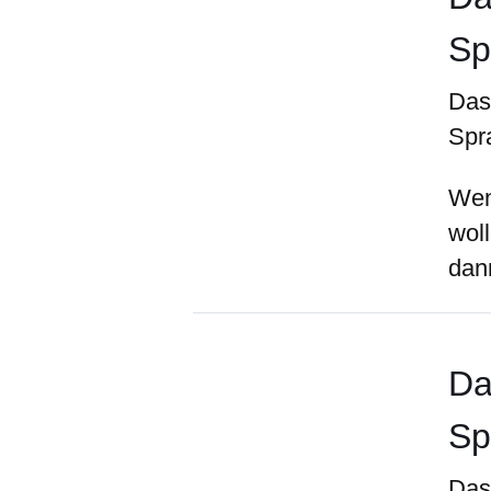
Sp
Das 
Spr
Wen
wol
dan
Da
Sp
Das 