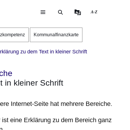
A-Z
eite
ite
nzkompetenz
Kommunalfinanzkarte
klärung zu dem Text in kleiner Schrift
ache
in kleiner Schrift
ere Internet-Seite hat mehrere Bereiche.
r ist eine Erklärung zu dem Bereich ganz
n
.