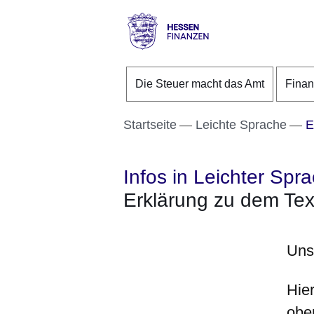
Direkt zum Kopf der S
Direkt zum Inhalt
Direkt zum Fuß der Se
Hessen
-
Die Steuer macht das Amt
Fina
Finanzen
Startseite
Leichte Sprache
Er
Infos in Leichter Spr
Erklärung zu dem Text 
Uns
Hie
obe