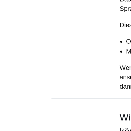
Spr
Die
O
M
Wen
ans
dan
Wi