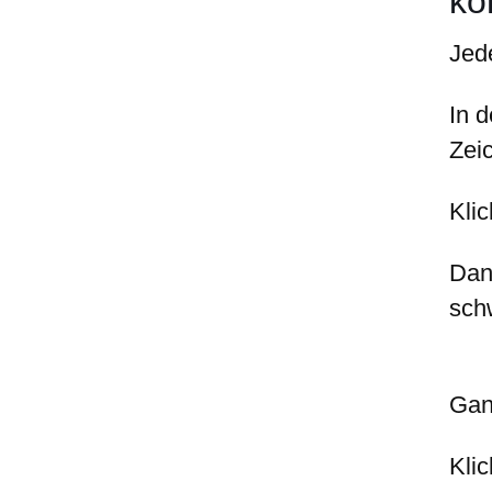
kö
Jede
In d
Zei
Klic
Dan
sch
Gan
Kli