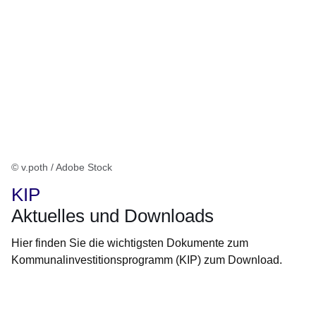
© v.poth / Adobe Stock
KIP
Aktuelles und Downloads
Hier finden Sie die wichtigsten Dokumente zum
Kommunalinvestitionsprogramm (KIP) zum Download.
Öffnet sich in einem neuen Fenster
Öffnet sich in einem neuen Fenster
Öffnet sich in einem neuen Fenster
Öffnet sich in einem neuen Fenster
Öffnet sich in einem neuen Fenster