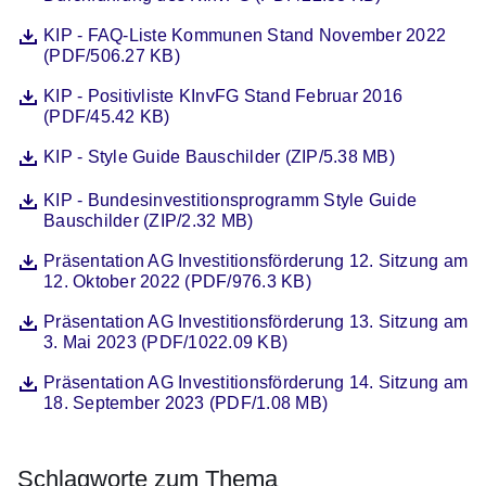
Datei
Öffnet sich in einem neuen Fenster
KIP - FAQ-Liste Kommunen Stand November 2022
(PDF/506.27 KB)
Datei
Öffnet sich in einem neuen Fenster
KIP - Positivliste KInvFG Stand Februar 2016
(PDF/45.42 KB)
Datei
Öffnet sich in einem neuen Fenster
KIP - Style Guide Bauschilder (ZIP/5.38 MB)
Datei
Öffnet sich in einem neuen Fenster
KIP - Bundesinvestitionsprogramm Style Guide
Bauschilder (ZIP/2.32 MB)
Datei
Öffnet sich in einem neuen Fenster
Präsentation AG Investitionsförderung 12. Sitzung am
12. Oktober 2022 (PDF/976.3 KB)
Datei
Öffnet sich in einem neuen Fenster
Präsentation AG Investitionsförderung 13. Sitzung am
3. Mai 2023 (PDF/1022.09 KB)
Datei
Öffnet sich in einem neuen Fenster
Präsentation AG Investitionsförderung 14. Sitzung am
18. September 2023 (PDF/1.08 MB)
Schlagworte zum Thema