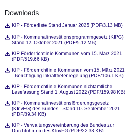
Downloads
Datei
Öffnet sich in einem neuen Fenster
KIP - Förderliste Stand Januar 2025 (PDF/3.13 MB)
Datei
Öffnet sich in einem neuen Fenster
KIP - Kommunalinvestitionsprogrammgesetz (KIPG)
Stand 12. Oktober 2021 (PDF/5.12 MB)
Datei
Öffnet sich in einem neuen Fenster
KIP Förderrichtlinie Kommunen vom 15. März 2021
(PDF/519.66 KB)
Datei
Öffnet sich in einem neuen Fenster
KIP - Förderrichtlinie Kommunen vom 15. März 2021
- Berichtigung Inkrafttretenregelung (PDF/106.1 KB)
Datei
Öffnet sich in einem neuen Fenster
KIP - Förderrichtlinie Kommunen nichtamtliche
Lesefassung Stand 1. August 2022 (PDF/159.98 KB)
Datei
Öffnet sich in einem neuen Fenster
KIP - Kommunalinvestitionsförderungsgesetz
(KInvFG) des Bundes - Stand 10. September 2021
(PDF/89.34 KB)
Datei
Öffnet sich in einem neuen Fenster
KIP - Verwaltungsvereinbarung des Bundes zur
Durchführung des KInvFG (PDF/22.38 KB)