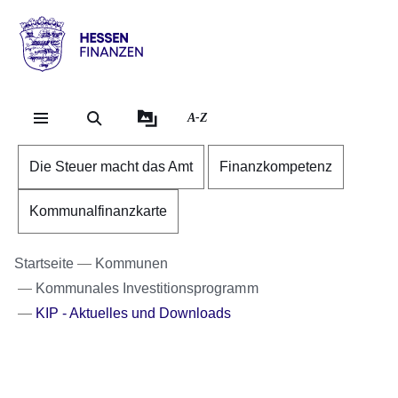
Direkt zum Kopf der Se
Direkt zum Inhalt
Direkt zum Fuß der Sei
Hessen
-
Finanzen
A-Z
Die Steuer macht das Amt
Finanzkompetenz
Kommunalfinanzkarte
Startseite
Kommunen
Kommunales Investitionsprogramm
KIP - Aktuelles und Downloads