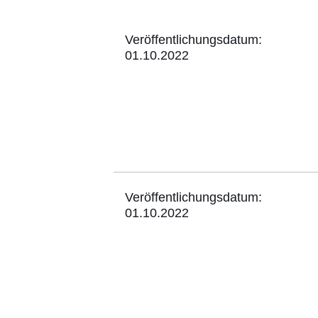
Veröffentlichungsdatum:
01.10.2022
:20
Ergebnisse:Ergebnisse
13
bis
20
auf
Seite
Veröffentlichungsdatum:
2
01.10.2022