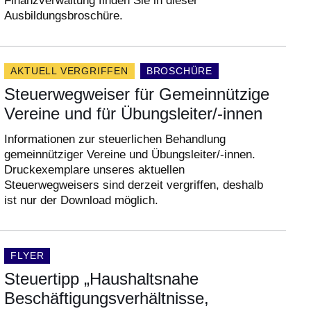
Finanzverwaltung finden Sie in dieser
Ausbildungsbroschüre.
AKTUELL VERGRIFFEN
DOKUMENTENART:
BROSCHÜRE
Steuerwegweiser für Gemeinnützige
Vereine und für Übungsleiter/-innen
Informationen zur steuerlichen Behandlung
gemeinnütziger Vereine und Übungsleiter/-innen.
Druckexemplare unseres aktuellen
Steuerwegweisers sind derzeit vergriffen, deshalb
ist nur der Download möglich.
DOKUMENTENART:
FLYER
Steuertipp „Haushaltsnahe
Beschäftigungsverhältnisse,