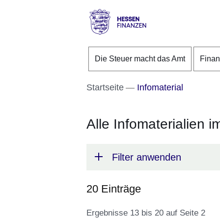
Direkt zum Kopf der S
Direkt zum Inhalt
Direkt zum Fuß der Se
Hessen
-
Die Steuer macht das Amt
Fina
Finanzen
Startseite
Infomaterial
Alle Infomaterialien i
Filter anwenden
20 Einträge
Ergebnisse 13 bis 20 auf Seite 2