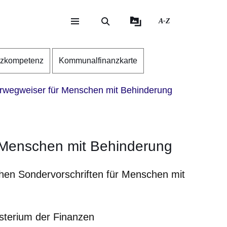
A-Z
eite
ite
nzkompetenz
Kommunalfinanzkarte
rwegweiser für Menschen mit Behinderung
 Menschen mit Behinderung
chen Sondervorschriften für Menschen mit
sterium der Finanzen