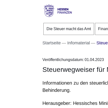
Direkt zum Kopf der S
Direkt zum Inhalt
Direkt zum Fuß der Se
Hessen
-
Die Steuer macht das Amt
Fina
Finanzen
Startseite
Infomaterial
Steue
Veröffentlichungsdatum: 01.04.2023
Steuerwegweiser für
Informationen zu den steuerli
Behinderung.
Herausgeber: Hessisches Mini