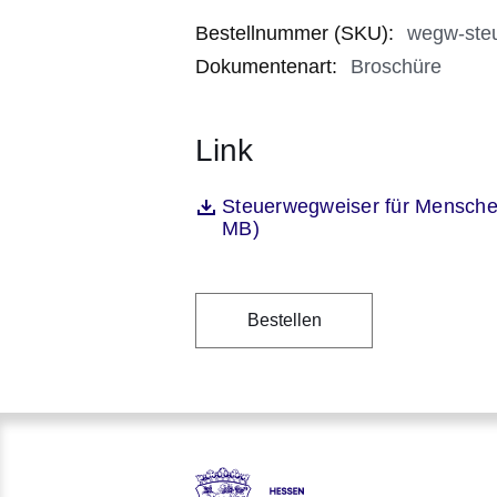
Bestellnummer (SKU)
:
wegw-ste
Dokumentenart
:
Broschüre
Link
Öffnet sich in einem neuen Fenst
Steuerwegweiser für Menschen
Datei
MB)
Bestellen