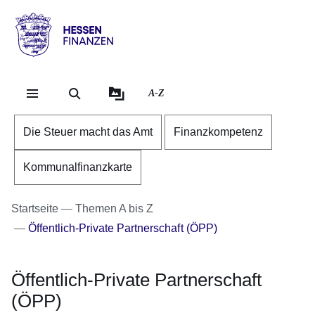
Direkt zum Kopf der Se
Direkt zum Inhalt
Direkt zum Fuß der Sei
Hessen
-
Finanzen
A-Z
Die Steuer macht das Amt
Finanzkompetenz
Kommunalfinanzkarte
Startseite
Themen A bis Z
Öffentlich-Private Partnerschaft (ÖPP)
Öffentlich-Private Partnerschaft
(ÖPP)