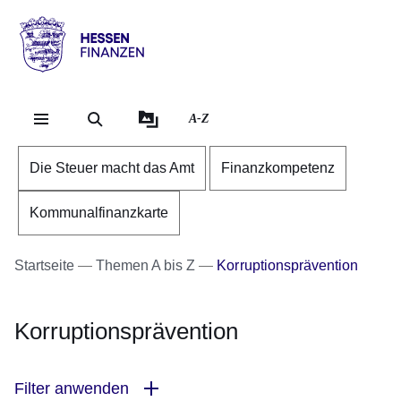
Direkt zum Kopf der Se
Direkt zum Inhalt
Direkt zum Fuß der Sei
Hessen
-
Finanzen
A-Z
Die Steuer macht das Amt
Finanzkompetenz
Kommunalfinanzkarte
Startseite
Themen A bis Z
Korruptionsprävention
Korruptionsprävention
Filter anwenden