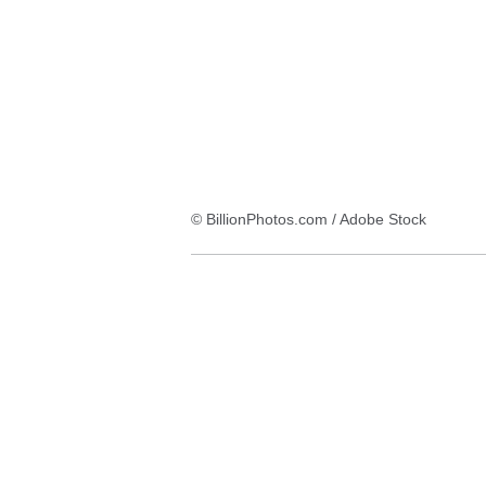
:2
Ergebnisse:
© BillionPhotos.com / Adobe Stock