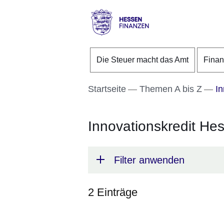
Direkt zum Kopf der S
Direkt zum Inhalt
Direkt zum Fuß der Se
Hessen
-
Die Steuer macht das Amt
Fina
Finanzen
Startseite
Themen A bis Z
In
Innovationskredit He
Filter anwenden
2 Einträge