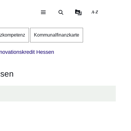
A-Z
eite
ite
nzkompetenz
Kommunalfinanzkarte
novationskredit Hessen
ssen