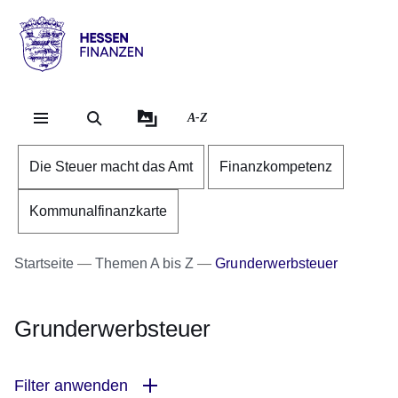
Direkt zum Kopf der Se
Direkt zum Inhalt
Direkt zum Fuß der Sei
Hessen
-
Finanzen
A-Z
Die Steuer macht das Amt
Finanzkompetenz
Kommunalfinanzkarte
Startseite
Themen A bis Z
Grunderwerbsteuer
Grunderwerbsteuer
Filter anwenden