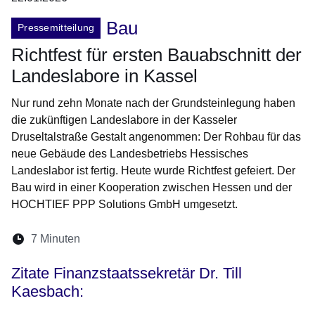
Bau
Pressemitteilung
Richtfest für ersten Bauabschnitt der
Landeslabore in Kassel
Nur rund zehn Monate nach der Grundsteinlegung haben
die zukünftigen Landeslabore in der Kasseler
Druseltalstraße Gestalt angenommen: Der Rohbau für das
neue Gebäude des Landesbetriebs Hessisches
Landeslabor ist fertig. Heute wurde Richtfest gefeiert. Der
Bau wird in einer Kooperation zwischen Hessen und der
HOCHTIEF PPP Solutions GmbH umgesetzt.
Lesedauer:
7 Minuten
Öffnet sich in einem neuen Fenster
Öffnet sich in einem neuen Fenster
Öffnet sich in einem neuen Fenste
Öffnet sich in einem neuen Fe
Öffnet sich in einem neu
Zitate Finanzstaatssekretär Dr. Till
Kaesbach: