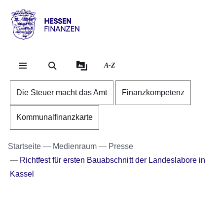
Direkt zum Kopf der Se
Direkt zum Inhalt
Direkt zum Fuß der Sei
Hessen
-
Finanzen
A-Z
Die Steuer macht das Amt
Finanzkompetenz
Kommunalfinanzkarte
Startseite
Medienraum
Presse
Richtfest für ersten Bauabschnitt der Landeslabore in
Kassel