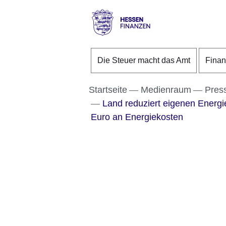
Direkt zum Kopf der S
Direkt zum Inhalt
Direkt zum Fuß der Se
Hessen
-
Die Steuer macht das Amt
Fina
Finanzen
Startseite
Medienraum
Pres
Land reduziert eigenen Energie
Euro an Energiekosten