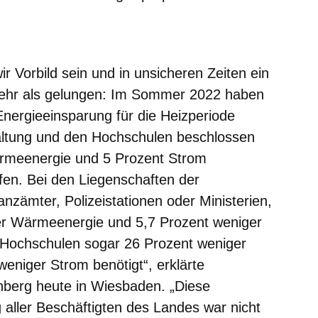
m neuen Fenster
einem neuen Fenster
h in einem neuen Fenster
 sich in einem neuen Fenster
ffnet sich in einem neuen Fenster
ir Vorbild sein und in unsicheren Zeiten ein
mehr als gelungen: Im Sommer 2022 haben
nergieeinsparung für die Heizperiode
ltung und den Hochschulen beschlossen
ärmeenergie und 5 Prozent Strom
fen. Bei den Liegenschaften der
nzämter, Polizeistationen oder Ministerien,
er Wärmeenergie und 5,7 Prozent weniger
 Hochschulen sogar 26 Prozent weniger
niger Strom benötigt“, erklärte
nberg
heute in Wiesbaden. „Diese
aller Beschäftigten des Landes war nicht