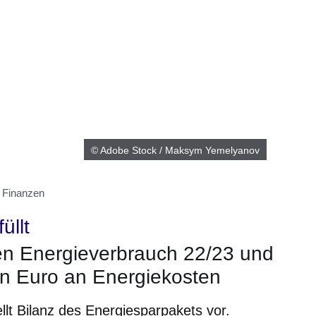
© Adobe Stock / Maksym Yemelyanov
 Finanzen
üllt
en Energieverbrauch 22/23 und
nen Euro an Energiekosten
lt Bilanz des Energiesparpakets vor.