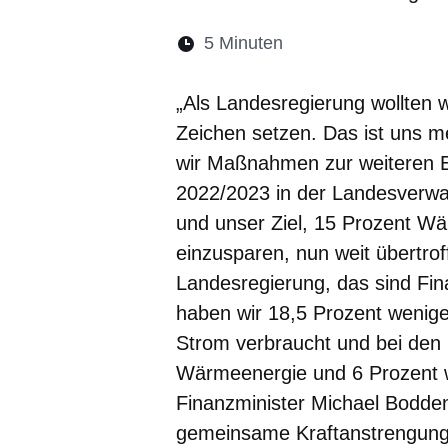
Lesedauer:
5 Minuten
Öffnet sich in eine
Öffnet sich in 
Öffnet sic
Öffnet
Ö
„Als Landesregierung wollten w
Zeichen setzen. Das ist uns 
wir Maßnahmen zur weiteren E
2022/2023 in der Landesverwa
und unser Ziel, 15 Prozent W
einzusparen, nun weit übertrof
Landesregierung, das sind Fina
haben wir 18,5 Prozent wenig
Strom verbraucht und bei den
Wärmeenergie und 6 Prozent we
Finanzminister Michael Bodde
gemeinsame Kraftanstrengung 