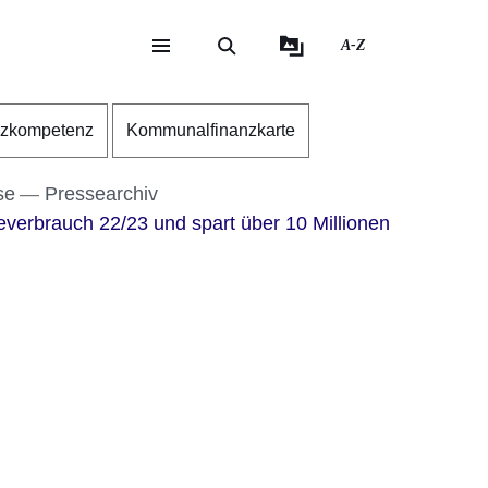
A-Z
eite
ite
nzkompetenz
Kommunalfinanzkarte
se
Pressearchiv
verbrauch 22/23 und spart über 10 Millionen