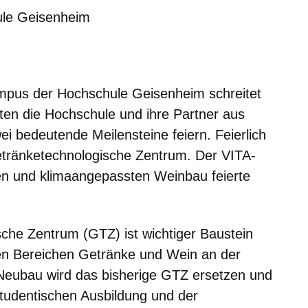
ule Geisenheim
m neuen Fenster
einem neuen Fenster
h in einem neuen Fenster
 sich in einem neuen Fenster
ffnet sich in einem neuen Fenster
mpus der Hochschule Geisenheim schreitet
en die Hochschule und ihre Partner aus
wei bedeutende Meilensteine feiern. Feierlich
tränketechnologische Zentrum. Der VITA-
en und klimaangepassten Weinbau feierte
che Zentrum (GTZ) ist wichtiger Baustein
en Bereichen Getränke und Wein an der
eubau wird das bisherige GTZ ersetzen und
tudentischen Ausbildung und der