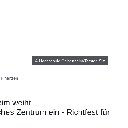
© Hochschule Geisenheim/Torsten Silz
 Finanzen
n
im weiht
es Zentrum ein - Richtfest für