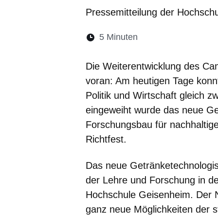
Pressemitteilung der Hochsch
Lesedauer:
5 Minuten
Öffnet sich in eine
Öffnet sich in 
Öffnet sic
Öffnet
Ö
Die Weiterentwicklung des Ca
voran: Am heutigen Tage konnt
Politik und Wirtschaft gleich z
eingeweiht wurde das neue Ge
Forschungsbau für nachhaltig
Richtfest.
Das neue Getränketechnologis
der Lehre und Forschung in d
Hochschule Geisenheim. Der N
ganz neue Möglichkeiten der s