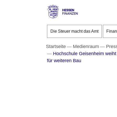
Direkt zum Kopf der S
Direkt zum Inhalt
Direkt zum Fuß der Se
Hessen
-
Die Steuer macht das Amt
Fina
Finanzen
Startseite
Medienraum
Pres
Hochschule Geisenheim weiht G
für weiteren Bau