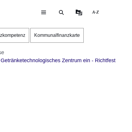
A-Z
eite
ite
nzkompetenz
Kommunalfinanzkarte
se
etränketechnologisches Zentrum ein - Richtfest