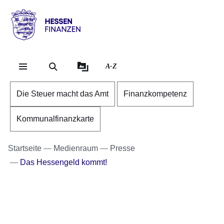
Direkt zum Kopf der S
Direkt zum Inhalt
Direkt zum Fuß der Se
Hessen
-
Finanzen
A-Z
Die Steuer macht das Amt
Finanzkompetenz
Kommunalfinanzkarte
Startseite
Medienraum
Presse
Das Hessengeld kommt!