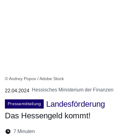
© Andrey Popov / Adobe Stock
Hessisches Ministerium der Finanzen
22.04.2024
Landesförderung
Pressemitteilung
Das Hessengeld kommt!
Lesedauer:
7 Minuten
Öffnet sich in einem neuen Fenster
Öffnet sich in einem neuen Fenster
Öffnet sich in einem neuen Fenste
Öffnet sich in einem neuen Fe
Öffnet sich in einem neu