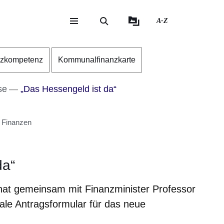
A-Z
eite
ite
nzkompetenz
Kommunalfinanzkarte
se
„Das Hessengeld ist da“
 Finanzen
da“
 hat gemeinsam mit Finanzminister Professor
tale Antragsformular für das neue