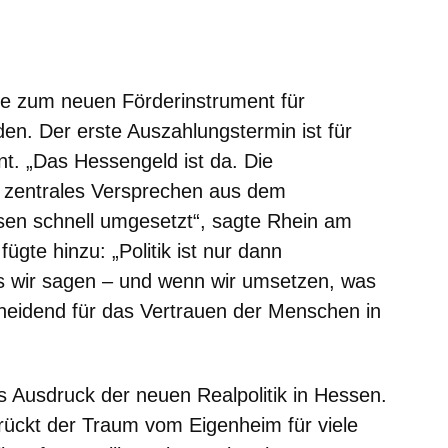
m neuen Fenster
einem neuen Fenster
h in einem neuen Fenster
 sich in einem neuen Fenster
ffnet sich in einem neuen Fenster
ge zum neuen Förderinstrument für
en. Der erste Auszahlungstermin ist für
t. „Das Hessengeld ist da. Die
n zentrales Versprechen aus dem
en schnell umgesetzt“, sagte Rhein am
gte hinzu: „Politik ist nur dann
as wir sagen – und wenn wir umsetzen, was
cheidend für das Vertrauen der Menschen in
s Ausdruck der neuen Realpolitik in Hessen.
rückt der Traum vom Eigenheim für viele