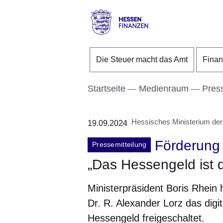
Direkt zum Kopf der S
Direkt zum Inhalt
Direkt zum Fuß der Se
Hessen
-
Die Steuer macht das Amt
Fina
Finanzen
Startseite
Medienraum
Pres
Hessisches Ministerium der
19.09.2024
Förderung
Pressemitteilung
„Das Hessengeld ist 
Ministerpräsident Boris Rhein
Dr. R. Alexander Lorz das digi
Hessengeld freigeschaltet.