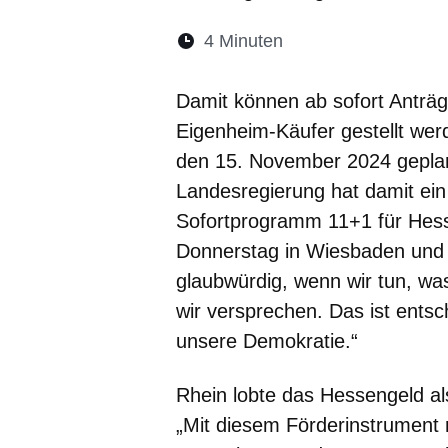
Lesedauer:
4 Minuten
Öffnet sich in eine
Öffnet sich in 
Öffnet sic
Öffnet
Ö
Damit können ab sofort Anträ
Eigenheim-Käufer gestellt werd
den 15. November 2024 geplan
Landesregierung hat damit ei
Sofortprogramm 11+1 für Hess
Donnerstag in Wiesbaden und fü
glaubwürdig, wenn wir tun, w
wir versprechen. Das ist ents
unsere Demokratie.“
Rhein lobte das Hessengeld al
„Mit diesem Förderinstrument 