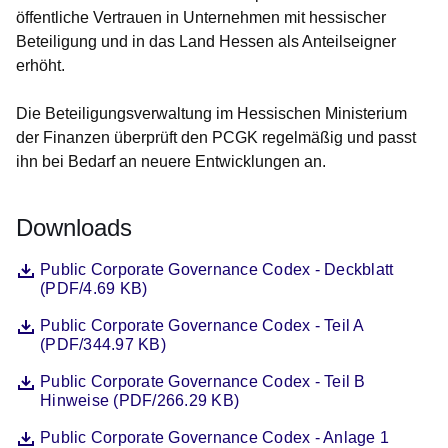
öffentliche Vertrauen in Unternehmen mit hessischer
Beteiligung und in das Land Hessen als Anteilseigner
erhöht.
Die Beteiligungsverwaltung im Hessischen Ministerium
der Finanzen überprüft den PCGK regelmäßig und passt
ihn bei Bedarf an neuere Entwicklungen an.
Downloads
Datei
Öffnet sich in einem neuen Fenster
Public Corporate Governance Codex - Deckblatt
(PDF/4.69 KB)
Datei
Öffnet sich in einem neuen Fenster
Public Corporate Governance Codex - Teil A
(PDF/344.97 KB)
Datei
Öffnet sich in einem neuen Fenster
Public Corporate Governance Codex - Teil B
Hinweise (PDF/266.29 KB)
Datei
Öffnet sich in einem neuen Fenster
Public Corporate Governance Codex - Anlage 1