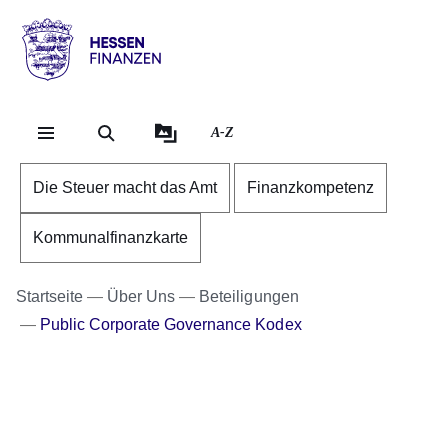
Direkt zum Kopf der Se
Direkt zum Inhalt
Direkt zum Fuß der Sei
Hessen
-
Finanzen
A-Z
Die Steuer macht das Amt
Finanzkompetenz
Kommunalfinanzkarte
Startseite
Über Uns
Beteiligungen
Public Corporate Governance Kodex