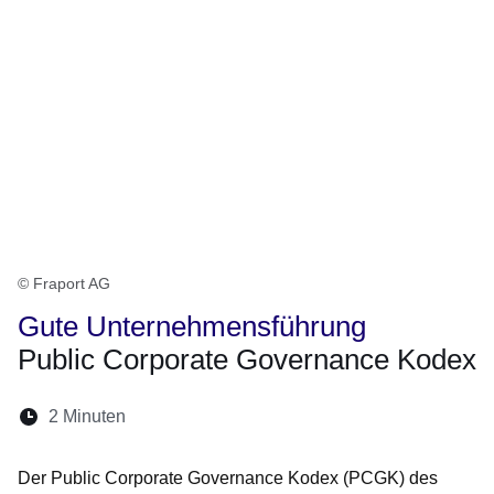
© Fraport AG
Gute Unternehmensführung
Public Corporate Governance Kodex
Lesedauer:
2 Minuten
Öffnet sich in einem neuen Fenster
Öffnet sich in einem neuen Fenster
Öffnet sich in einem neuen Fenste
Öffnet sich in einem neuen Fe
Öffnet sich in einem neu
Der Public Corporate Governance Kodex (PCGK) des